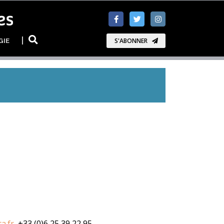
GIE
S'ABONNER
a.fr
, +33 (0)6 25 39 22 95