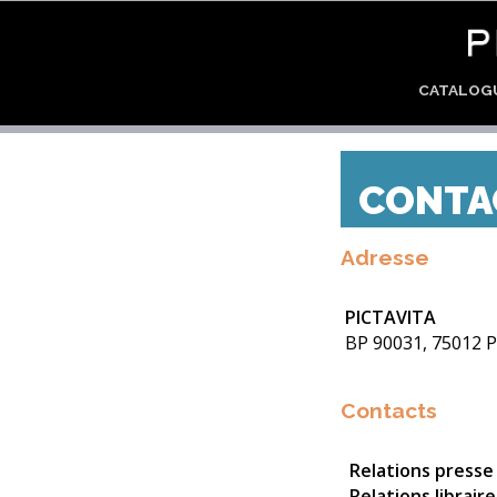
CATALO
CONTA
Adresse
PICTAVITA
BP 90031, 75012 P
Contacts
Relations presse 
Relations libraire