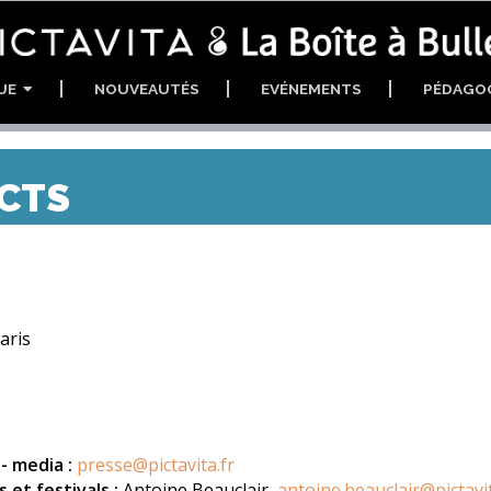
GUE
NOUVEAUTÉS
EVÉNEMENTS
PÉDAGO
CTS
aris
- media :
presse@pictavita.fr
s et festivals :
Antoine Beauclair,
antoine.beauclair@pictavit