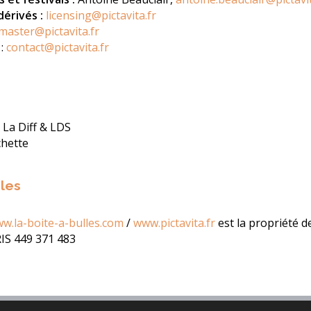
dérivés :
licensing@pictavita.fr
emaster@pictavita.fr
:
contact@pictavita.fr
La Diff & LDS
hette
les
w.la-boite-a-bulles.com
/
www.pictavita.fr
est la propriété d
IS 449 371 483