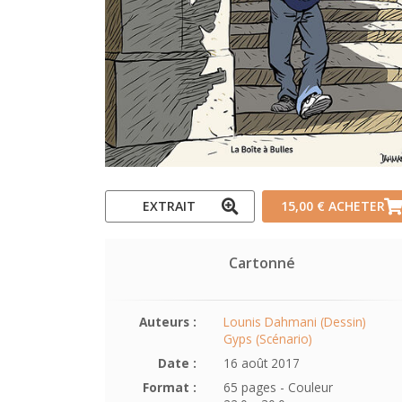
EXTRAIT
15,00 €
ACHETER
Cartonné
Auteurs :
Lounis Dahmani (Dessin)
Gyps (Scénario)
Date :
16 août 2017
Format :
65 pages - Couleur