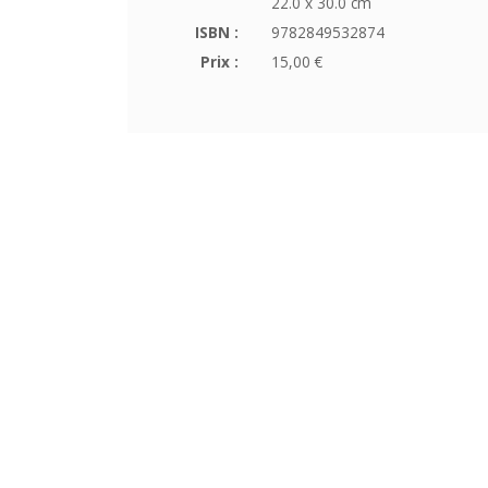
22.0 x 30.0 cm
ISBN :
9782849532874
Prix :
15,00 €