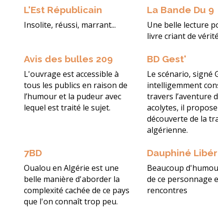
L'Est Républicain
La Bande Du 9
Insolite, réussi, marrant...
Une belle lecture p
livre criant de vérit
Avis des bulles 209
BD Gest'
L'ouvrage est accessible à
Le scénario, signé 
tous les publics en raison de
intelligemment cons
l’humour et la pudeur avec
travers l’aventure 
lequel est traité le sujet.
acolytes, il propos
découverte de la tr
algérienne.
7BD
Dauphiné Libé
Oualou en Algérie est une
Beaucoup d'humou
belle manière d'aborder la
de ce personnage e
complexité cachée de ce pays
rencontres
que l'on connaît trop peu.