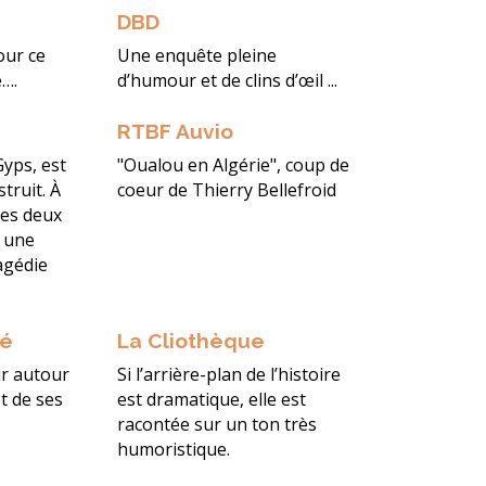
DBD
our ce
Une enquête pleine
é….
d’humour et de clins d’œil ...
RTBF Auvio
Gyps, est
"Oualou en Algérie", coup de
truit. À
coeur de Thierry Bellefroid
des deux
e une
agédie
ré
La Cliothèque
r autour
Si l’arrière-plan de l’histoire
t de ses
est dramatique, elle est
racontée sur un ton très
humoristique.