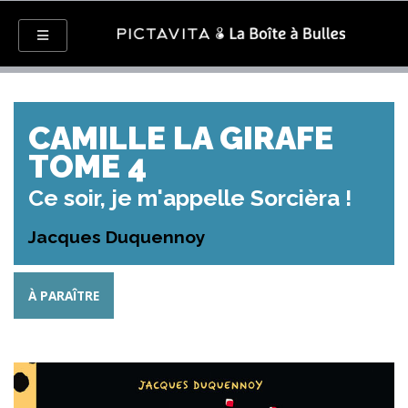
CAMILLE LA GIRAFE
TOME 4
Ce soir, je m'appelle Sorcièra !
Jacques Duquennoy
À PARAÎTRE