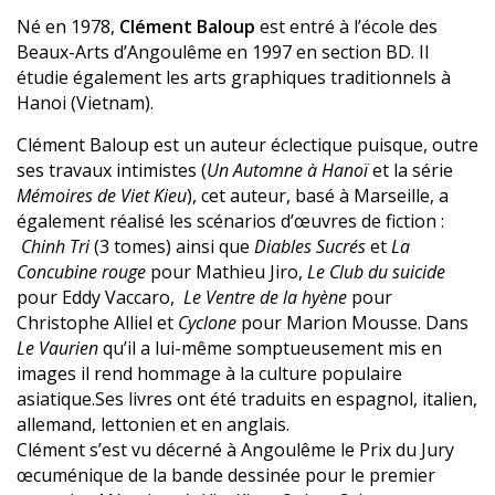
Né en 1978,
Clément Baloup
est entré à l’école des
Beaux-Arts d’Angoulême en 1997 en section BD. Il
étudie également les arts graphiques traditionnels à
Hanoi (Vietnam).
Clément Baloup est un auteur éclectique puisque, outre
ses travaux intimistes (
Un Automne à Hanoï
et la série
Mémoires de Viet Kieu
), cet auteur, basé à Marseille, a
également réalisé les scénarios d’œuvres de fiction :
Chinh Tri
(3 tomes) ainsi que
Diables Sucrés
et
La
Concubine rouge
pour Mathieu Jiro,
Le Club du suicide
pour Eddy Vaccaro,
Le Ventre de la hyène
pour
Christophe Alliel et
Cyclone
pour Marion Mousse. Dans
Le Vaurien
qu’il a lui-même somptueusement mis en
images il rend hommage à la culture populaire
asiatique.Ses livres ont été traduits en espagnol, italien,
allemand, lettonien et en anglais.
Clément s’est vu décerné à Angoulême le Prix du Jury
œcuménique de la bande dessinée pour le premier