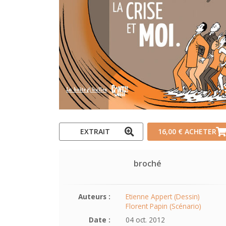
EXTRAIT
16,00 €
ACHETER
broché
Auteurs :
Etienne Appert (Dessin)
Florent Papin (Scénario)
Date :
04 oct. 2012