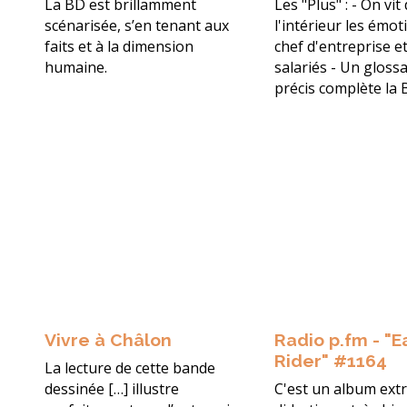
La BD est brillamment
Les "Plus" : - On vit
scénarisée, s’en tenant aux
l'intérieur les émo
faits et à la dimension
chef d'entreprise e
humaine.
salariés - Un glossa
précis complète la
Vivre à Châlon
Radio p.fm - "E
Rider" #1164
La lecture de cette bande
dessinée […] illustre
C'est un album ex