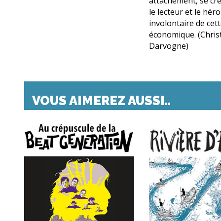
attachement, se cr
le lecteur et le hér
involontaire de cet
économique. (Chris
Darvogne)
VOUS AIMEREZ AUSSI..