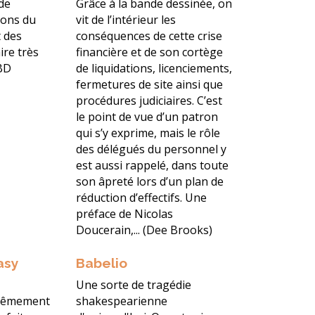
 de
Grâce à la bande dessinée, on
tions du
vit de l’intérieur les
t des
conséquences de cette crise
ire très
financière et de son cortège
 BD
de liquidations, licenciements,
fermetures de site ainsi que
procédures judiciaires. C’est
le point de vue d’un patron
qui s’y exprime, mais le rôle
des délégués du personnel y
est aussi rappelé, dans toute
son âpreté lors d’un plan de
réduction d’effectifs. Une
préface de Nicolas
Doucerain,... (Dee Brooks)
asy
Babelio
Une sorte de tragédie
trêmement
shakespearienne