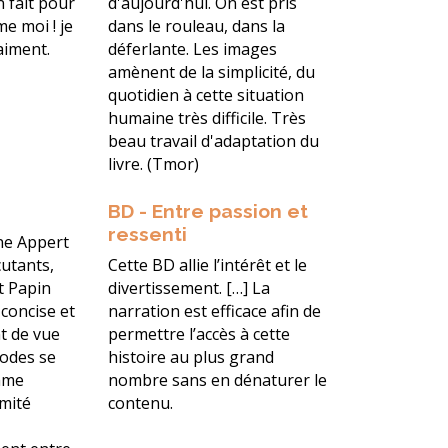
n fait pour
d'aujourd'hui. On est pris
e moi ! je
dans le rouleau, dans la
aiment.
déferlante. Les images
amènent de la simplicité, du
quotidien à cette situation
humaine très difficile. Très
beau travail d'adaptation du
livre. (Tmor)
BD - Entre passion et
ressenti
nne Appert
cutants,
Cette BD allie l’intérêt et le
nt Papin
divertissement. […] La
 concise et
narration est efficace afin de
t de vue
permettre l’accès à cette
sodes se
histoire au plus grand
thme
nombre sans en dénaturer le
mité
contenu.