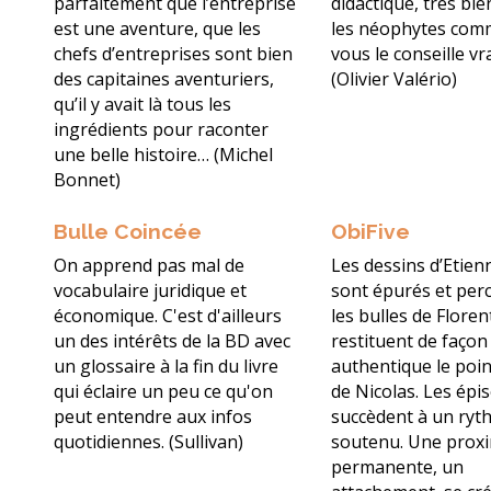
parfaitement que l’entreprise
didactique, très bie
est une aventure, que les
les néophytes comm
chefs d’entreprises sont bien
vous le conseille vr
des capitaines aventuriers,
(Olivier Valério)
qu’il y avait là tous les
ingrédients pour raconter
une belle histoire… (Michel
Bonnet)
Bulle Coincée
ObiFive
On apprend pas mal de
Les dessins d’Etie
vocabulaire juridique et
sont épurés et per
économique. C'est d'ailleurs
les bulles de Flore
un des intérêts de la BD avec
restituent de façon
un glossaire à la fin du livre
authentique le poin
qui éclaire un peu ce qu'on
de Nicolas. Les épi
peut entendre aux infos
succèdent à un ry
quotidiennes. (Sullivan)
soutenu. Une proxi
permanente, un