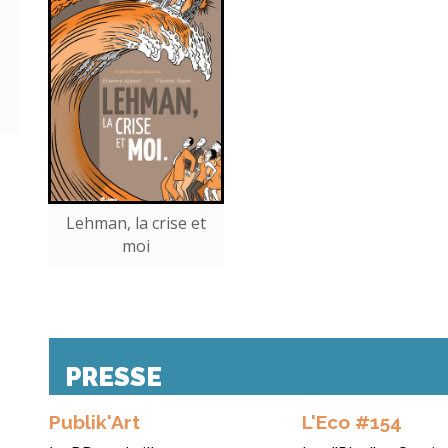
Lehman, la crise et
moi
PRESSE
Publik'Art
L'Eco #154