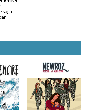
éent entre
os
te saga
tian