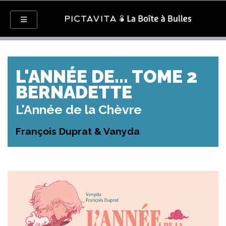
L'ANNÉE DE... TOME 2
BERNADETTE
L'Année de la Chèvre
François Duprat & Vanyda