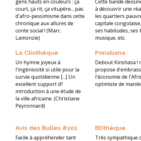
gens hauts en couleurs : ça
Cette bande dessi
court, ça rit, ça vitupère... pas
à découvrir une réa
d'afro-pessimisme dans cette
les quartiers pauvr
chronique aux allures de
capitale congolaise
conte social ! (Marc
ses habitudes, ses b
Lamonzie)
musique, etc.
La Cliothèque
Ponabana
Un hymne joyeux à
Debout Kinshasa ! 
l'ingéniosité si utile pour la
propose d'embrass
survie quotidienne [...] Un
l'économie de l'Afr
excellent support d?
optimiste de manièr
introduction à une étude de
la ville africaine. (Christiane
Peyronnard)
Avis des Bulles #201
BDthèque
Facile à appréhender tant
Très sympathique c