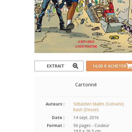
EXTRAIT
14,00 €
ACHETER
Cartonné
Auteurs :
Sébastien Maitre (Scénario)
Kash (Dessin)
Date :
14 sept. 2016
Format :
56 pages - Couleur
19.0 x 26,5 cm