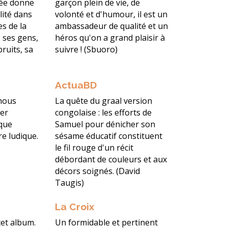
née donne
garçon plein de vie, de
lité dans
volonté et d'humour, il est un
es de la
ambassadeur de qualité et un
, ses gens,
héros qu'on a grand plaisir à
ruits, sa
suivre ! (Sbuoro)
ActuaBD
nous
La quête du graal version
er
congolaise : les efforts de
ique
Samuel pour dénicher son
e ludique.
sésame éducatif constituent
le fil rouge d'un récit
débordant de couleurs et aux
décors soignés. (David
Taugis)
La Croix
et album.
Un formidable et pertinent