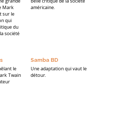
une grande
belle critique de la société
de Mark
américaine.
t sur le
on qui
itique du
la société
es
Samba BD
mêlant le
Une adaptation qui vaut le
Mark Twain
détour.
auteur