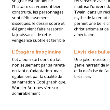
soignée est fabuleuse,
retranscrire avec 
l'histoire est vraiment bien
maitrise l’univers 
construite, les personnages
Twain, dans un réci
sont délicieusement
mythe de la tentati
disséqués, le dessin sobre et
permet une belle cr
élégant vient faire ressortir
christianisme et de 
la jouissance de cette
américaine.
vengeance subtile et terrible.
L'Étagère Imaginaire
L'Avis des bull
Cet album sort donc du lot,
Une jolie réussite 
non seulement par sa rareté
génie narratif de 
en tant qu’adaptation, mais
et la maîtrise de l’
également par la qualité de
brésilien.
sa narration. Coté graphique,
Wander Antunes s’en sort
admirablement