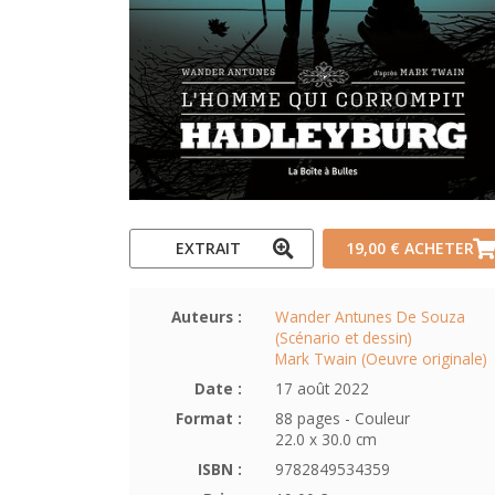
EXTRAIT
19,00 €
ACHETER
Auteurs :
Wander Antunes De Souza
(Scénario et dessin)
Mark Twain (Oeuvre originale)
Date :
17 août 2022
Format :
88 pages - Couleur
22.0 x 30.0 cm
ISBN :
9782849534359