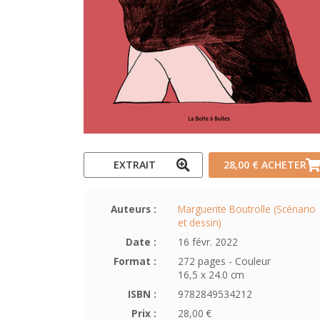
EXTRAIT
28,00 €
ACHETER
Auteurs :
Marguerite Boutrolle (Scénario
et dessin)
Date :
16 févr. 2022
Format :
272 pages - Couleur
16,5 x 24.0 cm
ISBN :
9782849534212
Prix :
28,00 €