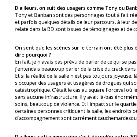
D'ailleurs, on suit des usagers comme Tony ou Banba
Tony et Banban sont des personnages tout à fait rée
et parfois quelques détails de leur parcours, à leur d
relate dans la BD sont issues de témoignages et de con
On sent que les scènes sur le terrain ont été plus 
dire pourquoi ?
En fait, je n'avais pas prévu de parler de ce qui se p
j'entendais beaucoup parler de la crise du crack dans le
Et si la réalité de la salle n'est pas toujours joyeuse, l
s'occuper des usagers et usagères de drogues qui son
catastrophique. C'était le cas au square Forceval où 
sans aucune infrastructure. Il y avait là-bas énormé
soins, beaucoup de violence. Et l'impact sur le quartie
certaines personnes critiquent la salle, les endroits o
d'accompagnement sont carrément cauchemardesqu
D'ailleurs cette immersion s'est déroulée entre 2021