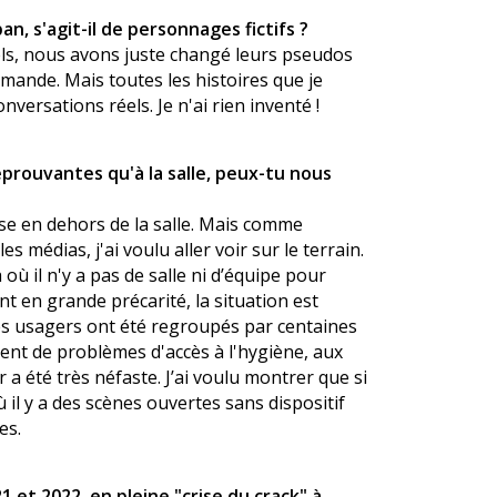
n, s'agit-il de personnages fictifs ?
ls, nous avons juste changé leurs pseudos
emande. Mais toutes les histoires que je
versations réels. Je n'ai rien inventé !
éprouvantes qu'à la salle, peux-tu nous
asse en dehors de la salle. Mais comme
s médias, j'ai voulu aller voir sur le terrain.
à où il n'y a pas de salle ni d’équipe pour
t en grande précarité, la situation est
les usagers ont été regroupés par centaines
ment de problèmes d'accès à l'hygiène, aux
r a été très néfaste. J’ai voulu montrer que si
ù il y a des scènes ouvertes sans dispositif
es.
 et 2022, en pleine "crise du crack" à