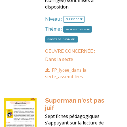
(corrigée) sont mises à
disposition.
Niveau :
CLASSE DE 3E
Thème :
ANALYSE D'ŒUVRE
DROITS DE L'HOMME
OEUVRE CONCERNÉE :
Dans la secte
FP_lycee_dans la
secte_assemblées
Superman n'est pas
juif
Sept fiches pédagogiques
s’appuyant sur la lecture de