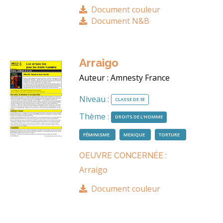
Document couleur
Document N&B
Arraigo
Auteur : Amnesty France
Niveau :
CLASSE DE 3E
Thème :
DROITS DE L'HOMME
FÉMINISME
MEXIQUE
TORTURE
OEUVRE CONCERNÉE :
Arraigo
Document couleur