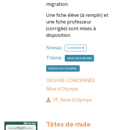
migration.
Une fiche élève (à remplir) et
une fiche professeur
(corrigée) sont mises à
disposition.
Niveau :
CLASSE DE 3E
Thème :
ANALYSE D'ŒUVRE
DROITS DE L'HOMME
OEUVRE CONCERNÉE :
Rêve d'Olympe
FP_Reve d'Olympe
Têtes de mule