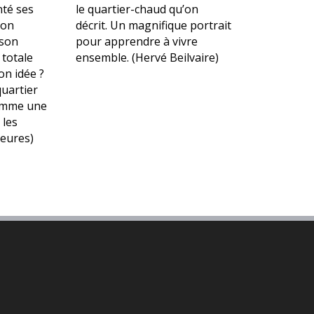
nté ses
le quartier-chaud qu’on
son
décrit. Un magnifique portrait
 son
pour apprendre à vivre
 totale
ensemble. (Hervé Beilvaire)
Son idée ?
quartier
omme une
 les
ieures)