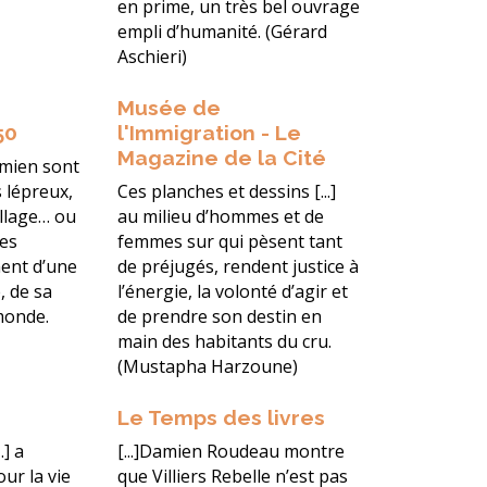
en prime, un très bel ouvrage
empli d’humanité. (Gérard
Aschieri)
Musée de
50
l'Immigration - Le
Magazine de la Cité
amien sont
 lépreux,
Ces planches et dessins [...]
llage… ou
au milieu d’hommes et de
ses
femmes sur qui pèsent tant
nent d’une
de préjugés, rendent justice à
 de sa
l’énergie, la volonté d’agir et
monde.
de prendre son destin en
main des habitants du cru.
(Mustapha Harzoune)
Le Temps des livres
] a
[...]Damien Roudeau montre
ur la vie
que Villiers Rebelle n’est pas