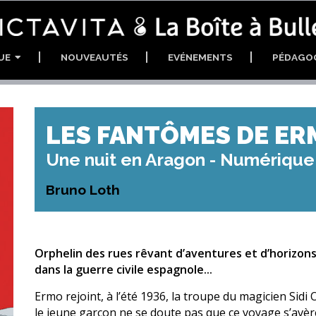
GUE
NOUVEAUTÉS
EVÉNEMENTS
PÉDAGO
LES FANTÔMES DE ER
Une nuit en Aragon - Numérique
Bruno Loth
Orphelin des rues rêvant d’aventures et d’horizons
dans la guerre civile espagnole...
Ermo rejoint, à l’été 1936, la troupe du magicien Sidi
le jeune garçon ne se doute pas que ce voyage s’av