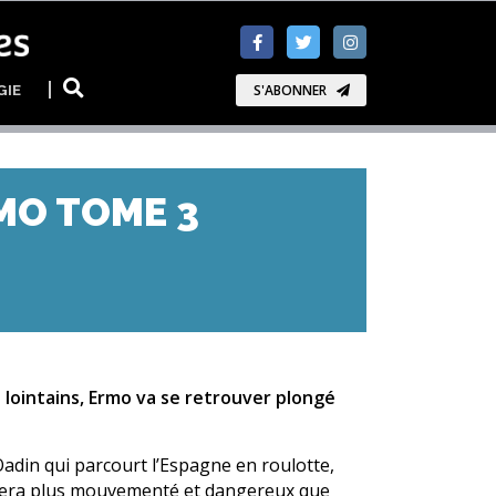
GIE
S'ABONNER
MO TOME 3
 lointains, Ermo va se retrouver plongé
 Oadin qui parcourt l’Espagne en roulotte,
èrera plus mouvementé et dangereux que