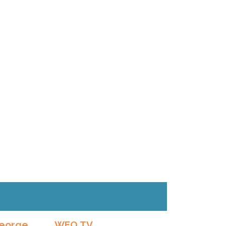
George
WEO TV