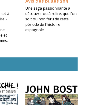
Avis des bulles 209
e
Une saga passionnante à
rmet à
découvrir ou à relire, que l’on
ire –
soit ou non féru de cette
période de l’histoire
une
espagnole.
e et
mmes.