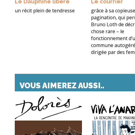
Le Dauphiné libéré
Le courrier
un récit plein de tendresse
grâce à sa copieus
pagination, qui pe
Bruno Loth de décr
chose rare – le
fonctionnement d’
commune autogéré
dirigée par des fe
VOUS AIMEREZ AUSSI..