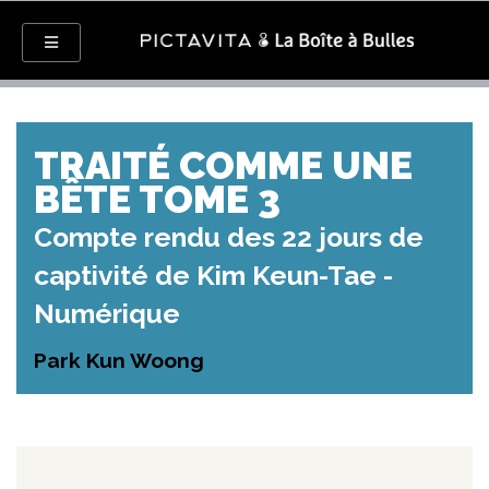
TRAITÉ COMME UNE
BÊTE TOME 3
Compte rendu des 22 jours de
captivité de Kim Keun-Tae -
Numérique
Park Kun Woong