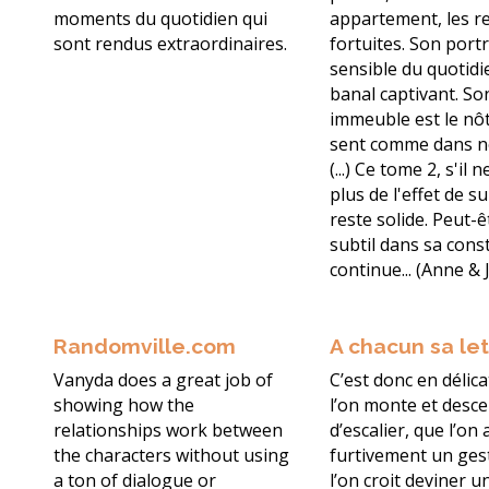
moments du quotidien qui
appartement, les r
sont rendus extraordinaires.
fortuites. Son portr
sensible du quotidi
banal captivant. So
immeuble est le nôt
sent comme dans n
(...) Ce tome 2, s'il 
plus de l'effet de su
reste solide. Peut-
subtil dans sa const
continue... (Anne & 
Randomville.com
A chacun sa le
Vanyda does a great job of
C’est donc en délic
showing how the
l’on monte et desce
relationships work between
d’escalier, que l’on
the characters without using
furtivement un ges
a ton of dialogue or
l’on croit deviner u