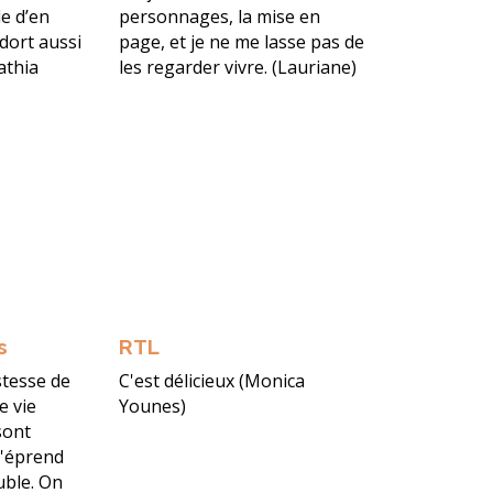
e d’en
personnages, la mise en
ndort aussi
page, et je ne me lasse pas de
athia
les regarder vivre. (Lauriane)
s
RTL
stesse de
C'est délicieux (Monica
e vie
Younes)
sont
 s'éprend
uble. On