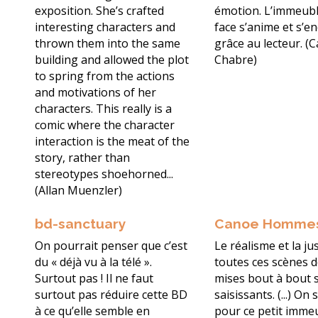
exposition. She’s crafted
émotion. L’immeubl
interesting characters and
face s’anime et s’e
thrown them into the same
grâce au lecteur. (C
building and allowed the plot
Chabre)
to spring from the actions
and motivations of her
characters. This really is a
comic where the character
interaction is the meat of the
story, rather than
stereotypes shoehorned...
(Allan Muenzler)
bd-sanctuary
Canoe Homme
On pourrait penser que c’est
Le réalisme et la ju
du « déjà vu à la télé ».
toutes ces scènes d
Surtout pas ! Il ne faut
mises bout à bout 
surtout pas réduire cette BD
saisissants. (...) On
à ce qu’elle semble en
pour ce petit imme