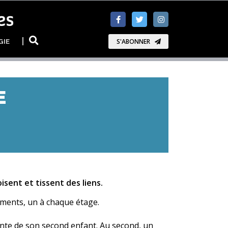
GIE
S'ABONNER
E
isent et tissent des liens.
ements, un à chaque étage.
inte de son second enfant. Au second, un