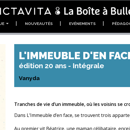
GUE
NOUVEAUTÉS
EVÉNEMENTS
PÉDAGO
L'IMMEUBLE D'EN FAC
édition 20 ans - Intégrale
Vanyda
Tranches de vie d’un immeuble, où les voisins se cro
Dans L’Immeuble d’en face, se trouvent trois appart
Au premier vit Béatrice, une maman célibataire, ence