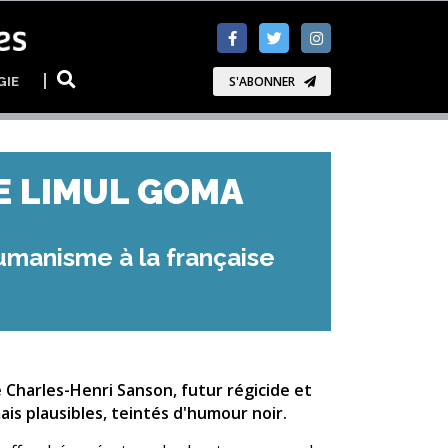
GIE
S'ABONNER
DE LIMUL GOMA
umanisme à la française
e Charles-Henri Sanson, futur régicide et
s plausibles, teintés d'humour noir.