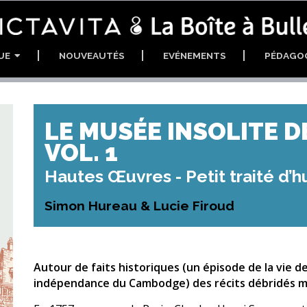
GUE
NOUVEAUTÉS
EVÉNEMENTS
PÉDAGO
LE MUSÉE INSOLITE 
VOL. 1
Hautes Œuvres - Petit traité d’h
Simon Hureau & Lucie Firoud
Autour de faits historiques (un épisode de la vie d
indépendance du Cambodge) des récits débridés mai