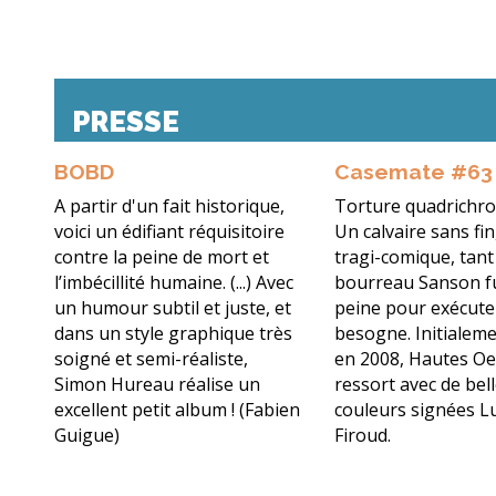
PRESSE
BOBD
Casemate #63
A partir d'un fait historique,
Torture quadrichrom
voici un édifiant réquisitoire
Un calvaire sans fin,
contre la peine de mort et
tragi-comique, tant
l’imbécillité humaine. (...) Avec
bourreau Sanson fu
un humour subtil et juste, et
peine pour exécute
dans un style graphique très
besogne. Initialem
soigné et semi-réaliste,
en 2008, Hautes O
Simon Hureau réalise un
ressort avec de bel
excellent petit album ! (Fabien
couleurs signées L
Guigue)
Firoud.