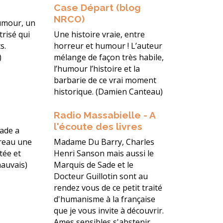
Case Départ (blog
NRCO)
umour, un
trisé qui
Une histoire vraie, entre
s.
horreur et humour ! L’auteur
)
mélange de façon très habile,
l’humour l’histoire et la
barbarie de ce vrai moment
historique. (Damien Canteau)
Radio Massabielle - A
l'écoute des livres
ade a
reau une
Madame Du Barry, Charles
tée et
Henri Sanson mais aussi le
auvais)
Marquis de Sade et le
Docteur Guillotin sont au
rendez vous de ce petit traité
d'humanisme à la française
que je vous invite à découvrir.
Ames sensibles s'abstenir.