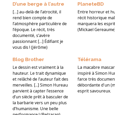
D’une berge à l’autre
PlaneteBD
[…] au-delà de l’atrocité, il
Entre horreur et h
rend bien compte de
récit historique maî
l’atmosphère particulière de
marquera les esprit
l’époque. Le récit, très
(Mickael Gereaume
documenté, s’avère
passionnant […] Édifiant je
vous dis ! (Jérôme)
Blog Brother
Télérama
Le dessin est vraiment à la
La macabre mascar
hauteur. Le trait dynamique
inspiré à Simon Hu
et relâché de l’auteur fait des
farce très documen
merveilles. [...] Simon Hureau
débordante d'un (m
parvient à capter l’essence
esprit savoureux.
d’un siècle prêt à basculer de
la barbarie vers un peu plus
d’humanisme. Une belle
performance ! (Belzaran)