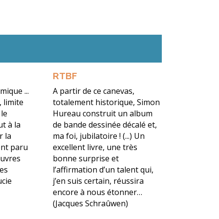
RTBF
ique ...
A partir de ce canevas,
 limite
totalement historique, Simon
 le
Hureau construit un album
t à la
de bande dessinée décalé et,
r la
ma foi, jubilatoire ! (...) Un
ent paru
excellent livre, une très
euvres
bonne surprise et
les
l’affirmation d’un talent qui,
ucie
j’en suis certain, réussira
encore à nous étonner…
(Jacques Schraûwen)