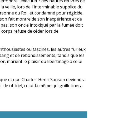
 effondré : exécuteur des hautes œuvres de
a veille, lors de l'interminable supplice du
rsonne du Roi, et condamné pour régicide.
son fait montre de son inexpérience et de
 pas, son oncle intoxiqué par la fumée doit
le corps refuse de céder lors de
enthousiastes ou fascinés, les autres furieux
 sang et de rebondissements, tandis que les
r, marient le plaisir du libertinage à celui
orique et que Charles-Henri Sanson deviendra
ide officiel, celui-là même qui guillotinera