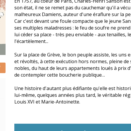
En 1757, au coeur de Paris, Charles-Henri Sanson est
son état, il ne se remet pas du cauchemar qu'il a vécu l
malheureux Damiens, auteur d'une éraflure sur la pe
Car c'est devant une foule compacte que le jeune San
ses multiples maladresses : le feu de soufre ne prend
lui céder sa place - très peu enviable - aux tenailles, 
l'écartèlement...
Sur la place de Grève, le bon peuple assiste, les uns 
et révoltés, à cette exécution hors normes, pleine de
nobles, du haut de leurs appartements loués à prix d'o
de contempler cette boucherie publique…
Une histoire d'autant plus édifiante qu'elle est hist
lui-même, quelques années plus tard, le véritable régic
Louis XVI et Marie-Antoinette.