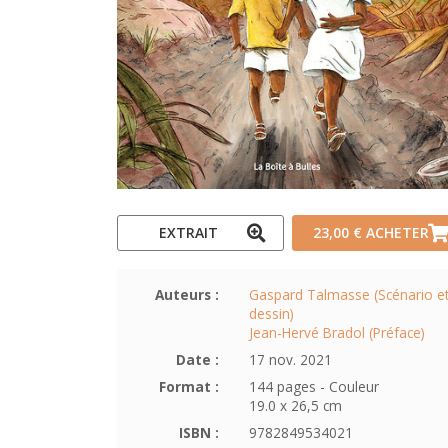
EXTRAIT
23,00 €
ACHETER
Auteurs :
Gaspard Talmasse (Scénario e
dessin)
Jean-Hervé Bradol (Préface)
Date :
17 nov. 2021
Format :
144 pages - Couleur
19.0 x 26,5 cm
ISBN :
9782849534021