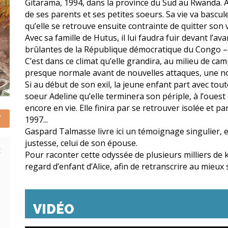
Gitarama, 1994, dans la province du Sud au Rwanda. Al
de ses parents et ses petites soeurs. Sa vie va bascul
qu’elle se retrouve ensuite contrainte de quitter son v
Avec sa famille de Hutus, il lui faudra fuir devant l’a
brûlantes de la République démocratique du Congo – l
C’est dans ce climat qu’elle grandira, au milieu de ca
presque normale avant de nouvelles attaques, une nouv
Si au début de son exil, la jeune enfant part avec tou
soeur Adeline qu’elle terminera son périple, à l’ouest
encore en vie. Elle finira par se retrouver isolée et
1997...
Gaspard Talmasse livre ici un témoignage singulier,
justesse, celui de son épouse.
t
Pour raconter cette odyssée de plusieurs milliers de k
regard d’enfant d’Alice, afin de retranscrire au mieux s
VIDÉO