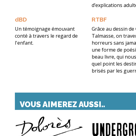
d’explications adult
dBD
RTBF
Un témoignage émouvant
Grâce au dessin de
conté à travers le regard de
Talmasse, on trave
l'enfant.
horreurs sans jamai
une forme de poési
beau livre, qui nou
quel point les dest
brisés par les guer
VOUS AIMEREZ AUSSI..