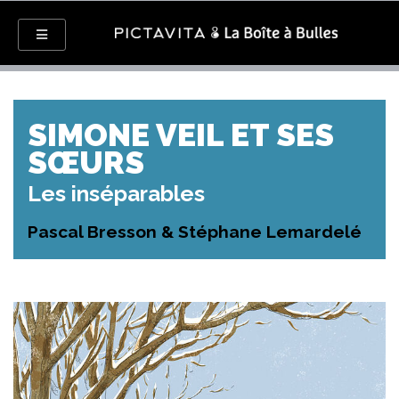
SIMONE VEIL ET SES
SŒURS
Les inséparables
Pascal Bresson & Stéphane Lemardelé