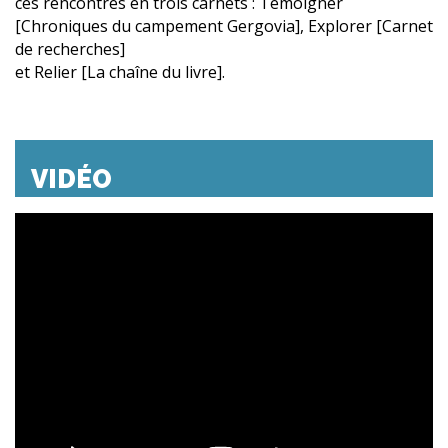
ces rencontres en trois carnets : Témoigner
[Chroniques du campement Gergovia], Explorer [Carnet
de recherches]
et Relier [La chaîne du livre].
VIDÉO