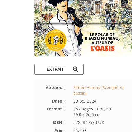
EXTRAIT
Auteurs :
Simon Hureau (Scénario et
dessin)
Date :
09 oct. 2024
Format :
152 pages - Couleur
19.0 x 26,5 cm
ISBN :
9782849534793
Prix :
25,00 €