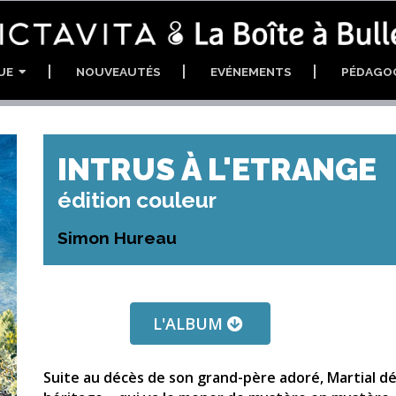
GUE
NOUVEAUTÉS
EVÉNEMENTS
PÉDAGO
INTRUS À L'ETRANGE
édition couleur
Simon Hureau
L'ALBUM
Suite au décès de son grand-père adoré, Martial dé