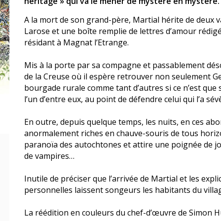
héritage » qui va le mener de mystère en mystère.
A la mort de son grand-père, Martial hérite de deux va
Larose et une boîte remplie de lettres d’amour rédig
résidant à Magnat l’Etrange.
Mis à la porte par sa compagne et passablement désœu
de la Creuse où il espère retrouver non seulement G
bourgade rurale comme tant d’autres si ce n’est que 
l’un d’entre eux, au point de défendre celui qui l’a s
En outre, depuis quelque temps, les nuits, en ces abo
anormalement riches en chauve-souris de tous horiz
paranoïa des autochtones et attire une poignée de jou
de vampires…
Inutile de préciser que l’arrivée de Martial et les exp
personnelles laissent songeurs les habitants du vill
La réédition en couleurs du chef-d’œuvre de Simon 