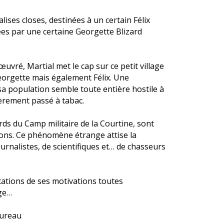
lises closes, destinées à un certain Félix
ées par une certaine Georgette Blizard
vré, Martial met le cap sur ce petit village
eorgette mais également Félix. Une
sa population semble toute entière hostile à
évèrement passé à tabac.
rds du Camp militaire de la Courtine, sont
ons. Ce phénomène étrange attise la
rnalistes, de scientifiques et… de chasseurs
lications de ses motivations toutes
age…
Hureau