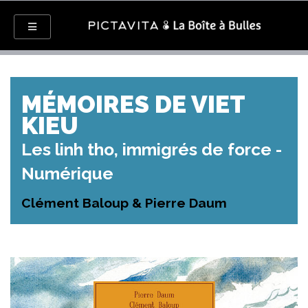
MÉMOIRES DE VIET
KIEU
Les linh tho, immigrés de force -
Numérique
Clément Baloup & Pierre Daum